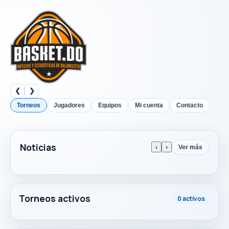
❮
❯
Torneos
Jugadores
Equipos
Mi cuenta
Contacto
Noticias
‹
›
Ver más
Torneos activos
0 activos