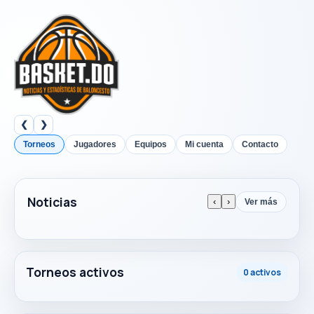
❮
❯
Torneos
Jugadores
Equipos
Mi cuenta
Contacto
Noticias
‹
›
Ver más
Torneos activos
0 activos