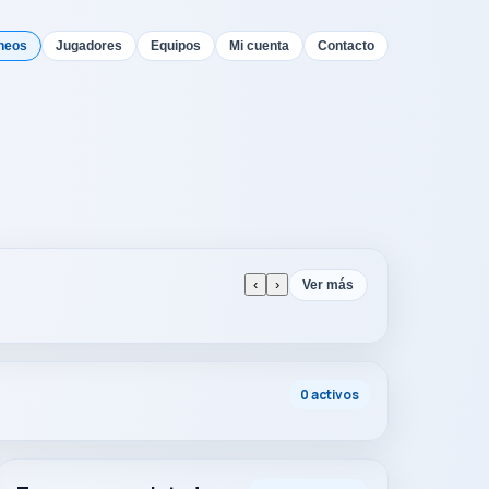
neos
Jugadores
Equipos
Mi cuenta
Contacto
‹
›
Ver más
0 activos