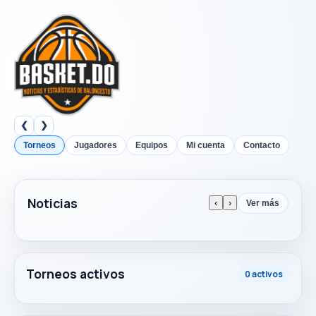
❮
❯
Torneos
Jugadores
Equipos
Mi cuenta
Contacto
Noticias
‹
›
Ver más
Torneos activos
0 activos