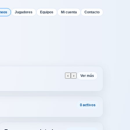
neos
Jugadores
Equipos
Mi cuenta
Contacto
‹
›
Ver más
0 activos