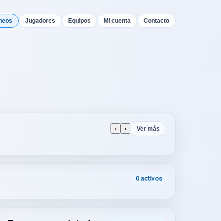
neos
Jugadores
Equipos
Mi cuenta
Contacto
‹
›
Ver más
0 activos