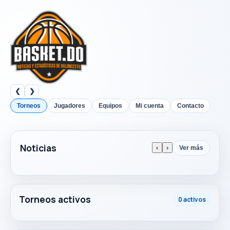
❮
❯
Torneos
Jugadores
Equipos
Mi cuenta
Contacto
Noticias
‹
›
Ver más
Torneos activos
0 activos