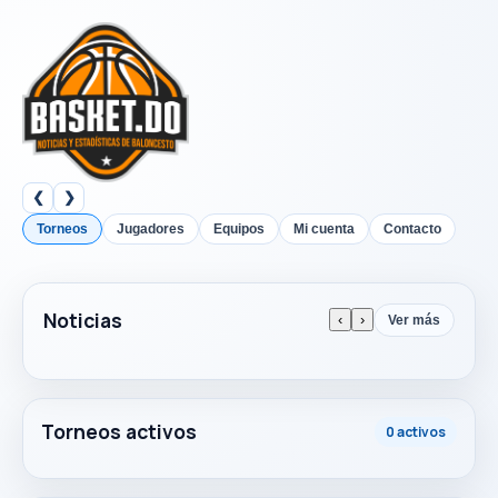
❮
❯
Torneos
Jugadores
Equipos
Mi cuenta
Contacto
Noticias
‹
›
Ver más
Torneos activos
0 activos