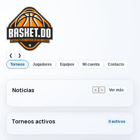
❮
❯
Torneos
Jugadores
Equipos
Mi cuenta
Contacto
Noticias
‹
›
Ver más
Torneos activos
0 activos