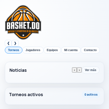
❮
❯
Torneos
Jugadores
Equipos
Mi cuenta
Contacto
Noticias
‹
›
Ver más
Torneos activos
0 activos