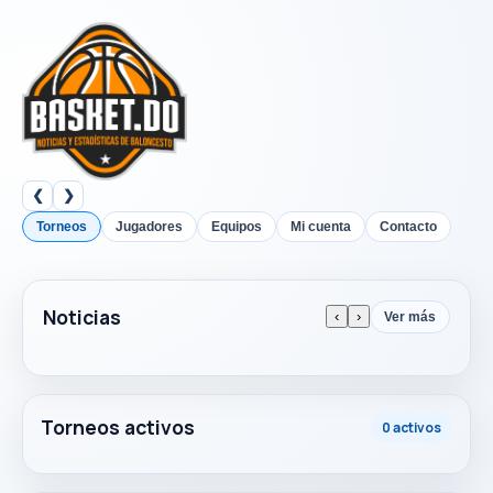
❮
❯
Torneos
Jugadores
Equipos
Mi cuenta
Contacto
Noticias
‹
›
Ver más
Torneos activos
0 activos