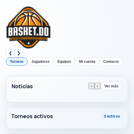
❮
❯
Torneos
Jugadores
Equipos
Mi cuenta
Contacto
Noticias
‹
›
Ver más
Torneos activos
0 activos