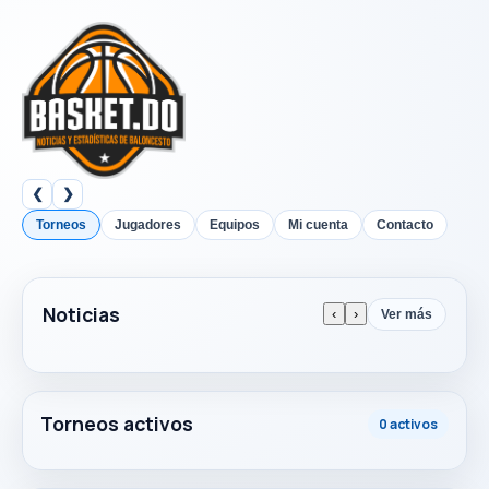
❮
❯
Torneos
Jugadores
Equipos
Mi cuenta
Contacto
Noticias
‹
›
Ver más
Torneos activos
0 activos