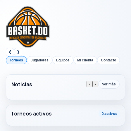
❮
❯
Torneos
Jugadores
Equipos
Mi cuenta
Contacto
Noticias
‹
›
Ver más
Torneos activos
0 activos