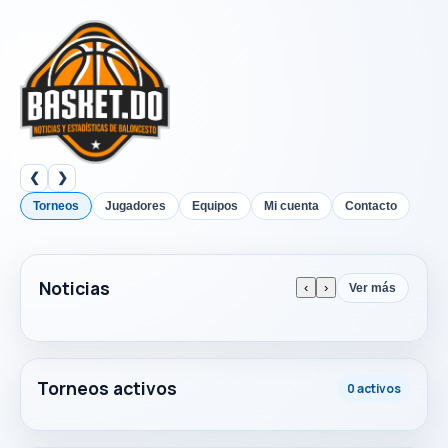
❮
❯
Torneos
Jugadores
Equipos
Mi cuenta
Contacto
Noticias
‹
›
Ver más
Torneos activos
0 activos