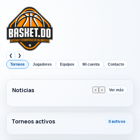
❮
❯
Torneos
Jugadores
Equipos
Mi cuenta
Contacto
Noticias
‹
›
Ver más
Torneos activos
0 activos