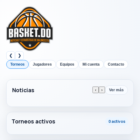
❮
❯
Torneos
Jugadores
Equipos
Mi cuenta
Contacto
Noticias
‹
›
Ver más
Torneos activos
0 activos