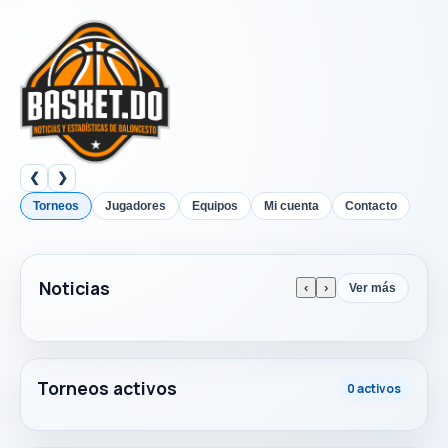
❮
❯
Torneos
Jugadores
Equipos
Mi cuenta
Contacto
Noticias
‹
›
Ver más
Torneos activos
0 activos